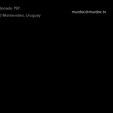
donado 797
murdoc@murdoc.tv
00 Montevideo, Uruguay