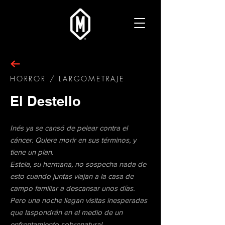
HORROR / LARGOMETRAJE
El Destello
Inés ya se cansó de pelear contra el
cáncer. Quiere morir en sus términos, y
tiene un plan.
Estela, su hermana, no sospecha nada de
esto cuando juntas viajan a la casa de
campo familiar a descansar unos días.
Pero una noche llegan visitas inesperadas
que laspondrán en el medio de un
enfrentamiento sobrenatural.